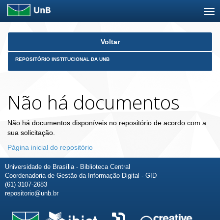
Skip
Voltar
navigation
REPOSITÓRIO INSTITUCIONAL DA UNB
Não há documentos
Não há documentos disponíveis no repositório de acordo com a
sua solicitação.
Página inicial do repositório
Universidade de Brasília - Biblioteca Central
Coordenadoria de Gestão da Informação Digital - GID
(61) 3107-2683
repositorio@unb.br