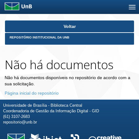
Skip
Voltar
navigation
REPOSITÓRIO INSTITUCIONAL DA UNB
Não há documentos
Não há documentos disponíveis no repositório de acordo com a
sua solicitação.
Página inicial do repositório
Universidade de Brasília - Biblioteca Central
Coordenadoria de Gestão da Informação Digital - GID
(61) 3107-2683
repositorio@unb.br