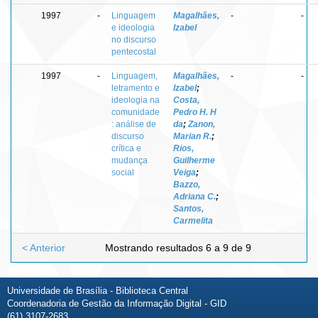
1997
-
Linguagem
Magalhães,
-
-
e ideologia
Izabel
no discurso
pentecostal
1997
-
Linguagem,
Magalhães,
-
-
letramento e
Izabel
;
ideologia na
Costa,
comunidade
Pedro H. H
: análise de
da
;
Zanon,
discurso
Marian R.
;
crítica e
Rios,
mudança
Guilherme
social
Veiga
;
Bazzo,
Adriana C.
;
Santos,
Carmelita
< Anterior
Mostrando resultados 6 a 9 de 9
Universidade de Brasília - Biblioteca Central
Coordenadoria de Gestão da Informação Digital - GID
(61) 3107-2683