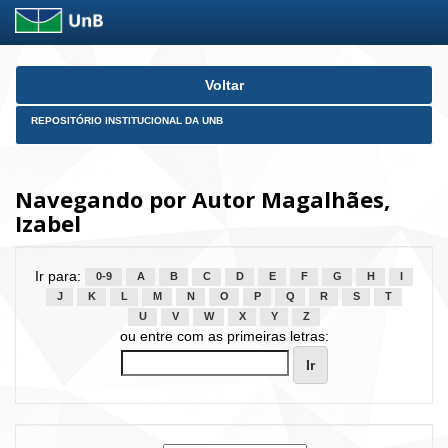
Skip
Voltar
navigation
REPOSITÓRIO INSTITUCIONAL DA UNB
Navegando por Autor Magalhães,
Izabel
Ir para:
0-9
A
B
C
D
E
F
G
H
I
J
K
L
M
N
O
P
Q
R
S
T
U
V
W
X
Y
Z
ou entre com as primeiras letras: