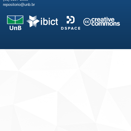
repositorio@unb.br
Fale conosco
Sobre