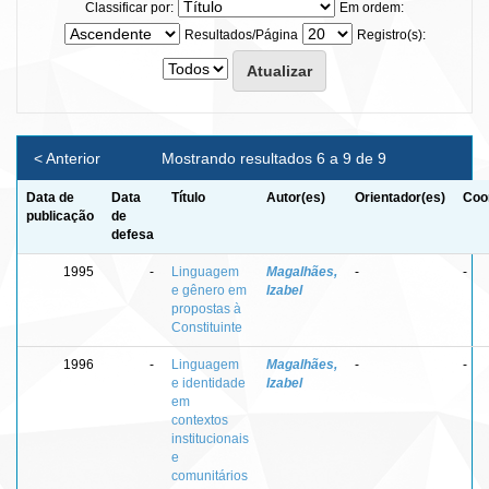
Classificar por:
Em ordem:
Resultados/Página
Registro(s):
< Anterior
Mostrando resultados 6 a 9 de 9
Data de
Data
Título
Autor(es)
Orientador(es)
Coo
publicação
de
defesa
1995
-
Linguagem
Magalhães,
-
-
e gênero em
Izabel
propostas à
Constituinte
1996
-
Linguagem
Magalhães,
-
-
e identidade
Izabel
em
contextos
institucionais
e
comunitários