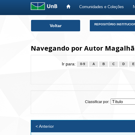
Comunidades e Coleções
Skip
REPOSITÓRIO INSTITUCIO
Voltar
navigation
Navegando por Autor Magalhãe
Ir para:
0-9
A
B
C
D
E
Classificar por:
< Anterior