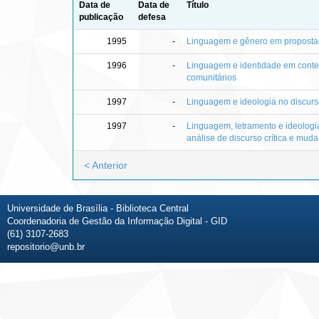
Data de
Data de
Título
publicação
defesa
1995
-
Linguagem e gênero em propostas
1996
-
Linguagem e identidade em context
comunitários
1997
-
Linguagem e ideologia no discurs
1997
-
Linguagem, letramento e ideologi
análise de discurso crítica e muda
< Anterior
Universidade de Brasília - Biblioteca Central
Coordenadoria de Gestão da Informação Digital - GID
(61) 3107-2683
repositorio@unb.br