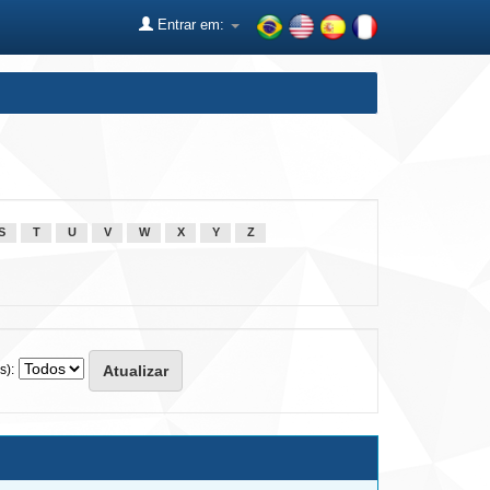
Entrar em:
S
T
U
V
W
X
Y
Z
s):