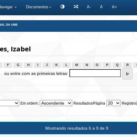
Navegar
Documentos
A-
A
A+
NAL DA UNB
s, Izabel
F
G
H
I
J
K
L
M
N
O
P
Q
R
ou entre com as primeiras letras:
Em ordem:
Resultados/Página
Registro(
Mostrando resultados 6 a 9 de 9