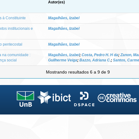
Autor(es)
 à Constituinte
Magalhães, Izabel
os institucionais e
Magalhães, Izabel
o pentecostal
Magalhães, Izabel
a na comunidade :
Magalhães, Izabel
;
Costa, Pedro H. H da
;
Zanon, Mar
nça social
Guilherme Veiga
;
Bazzo, Adriana C.
;
Santos, Carmel
Mostrando resultados 6 a 9 de 9