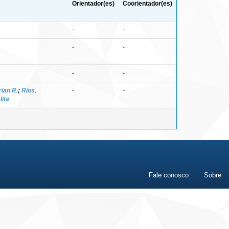
Orientador(es)
Coorientador(es)
-
-
-
-
-
-
ian R.
;
Rios,
-
-
ita
Fale conosco
Sobre