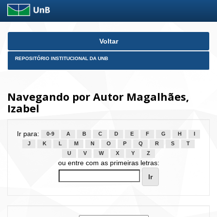
Skip
Voltar
navigation
REPOSITÓRIO INSTITUCIONAL DA UNB
Navegando por Autor Magalhães,
Izabel
Ir para:
0-9
A
B
C
D
E
F
G
H
I
J
K
L
M
N
O
P
Q
R
S
T
U
V
W
X
Y
Z
ou entre com as primeiras letras: