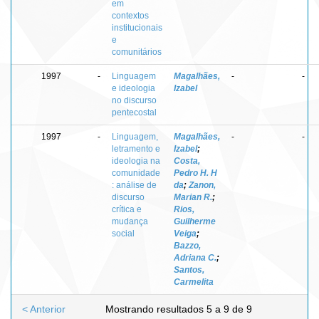
em
contextos
institucionais
e
comunitários
1997
-
Linguagem
Magalhães,
-
-
e ideologia
Izabel
no discurso
pentecostal
1997
-
Linguagem,
Magalhães,
-
-
letramento e
Izabel
;
ideologia na
Costa,
comunidade
Pedro H. H
: análise de
da
;
Zanon,
discurso
Marian R.
;
crítica e
Rios,
mudança
Guilherme
social
Veiga
;
Bazzo,
Adriana C.
;
Santos,
Carmelita
< Anterior
Mostrando resultados 5 a 9 de 9