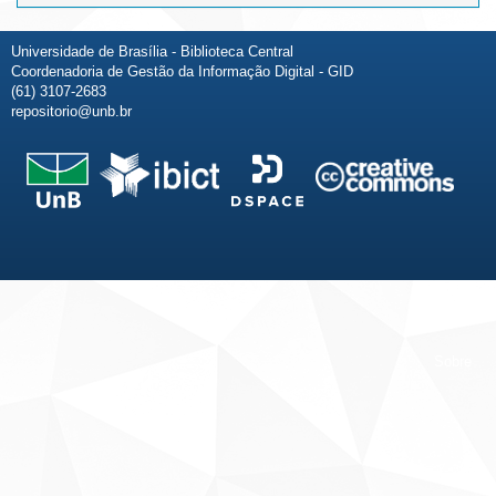
Universidade de Brasília - Biblioteca Central
Coordenadoria de Gestão da Informação Digital - GID
(61) 3107-2683
repositorio@unb.br
Fale conosco
Sobre