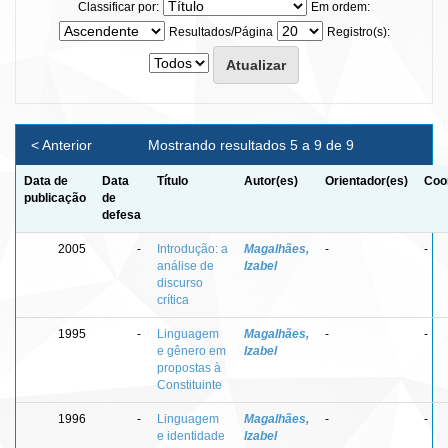
Classificar por:
Em ordem:
Resultados/Página
Registro(s):
< Anterior
Mostrando resultados 5 a 9 de 9
Data de
Data
Título
Autor(es)
Orientador(es)
Coo
publicação
de
defesa
2005
-
Introdução: a
Magalhães,
-
-
análise de
Izabel
discurso
crítica
1995
-
Linguagem
Magalhães,
-
-
e gênero em
Izabel
propostas à
Constituinte
1996
-
Linguagem
Magalhães,
-
-
e identidade
Izabel