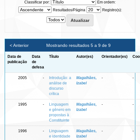
Classificar por:
Em ordem:
Resultados/Página
Registro(s):
< Anterior
Mostrando resultados 5 a 9 de 9
Data de
Data
Título
Autor(es)
Orientador(es)
Coo
publicação
de
defesa
2005
-
Introdução: a
Magalhães,
-
-
análise de
Izabel
discurso
crítica
1995
-
Linguagem
Magalhães,
-
-
e gênero em
Izabel
propostas à
Constituinte
1996
-
Linguagem
Magalhães,
-
-
e identidade
Izabel