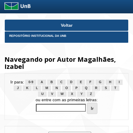
Skip
Voltar
navigation
REPOSITÓRIO INSTITUCIONAL DA UNB
Navegando por Autor Magalhães,
Izabel
Ir para:
0-9
A
B
C
D
E
F
G
H
I
J
K
L
M
N
O
P
Q
R
S
T
U
V
W
X
Y
Z
ou entre com as primeiras letras: