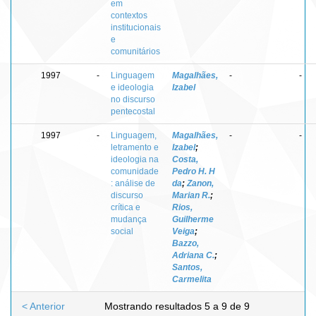
em
contextos
institucionais
e
comunitários
1997
-
Linguagem
Magalhães,
-
-
e ideologia
Izabel
no discurso
pentecostal
1997
-
Linguagem,
Magalhães,
-
-
letramento e
Izabel
;
ideologia na
Costa,
comunidade
Pedro H. H
: análise de
da
;
Zanon,
discurso
Marian R.
;
crítica e
Rios,
mudança
Guilherme
social
Veiga
;
Bazzo,
Adriana C.
;
Santos,
Carmelita
< Anterior
Mostrando resultados 5 a 9 de 9