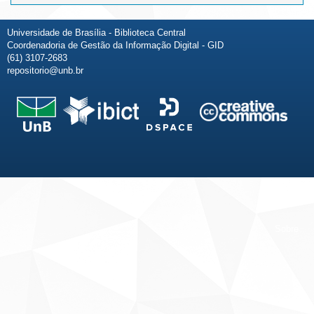
Universidade de Brasília - Biblioteca Central
Coordenadoria de Gestão da Informação Digital - GID
(61) 3107-2683
repositorio@unb.br
Fale conosco
Sobre