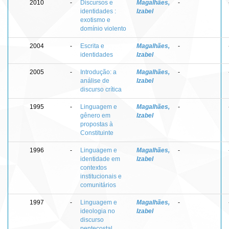
2010
-
Discursos e
Magalhães,
-
identidades :
Izabel
exotismo e
domínio violento
2004
-
Escrita e
Magalhães,
-
identidades
Izabel
2005
-
Introdução: a
Magalhães,
-
análise de
Izabel
discurso crítica
1995
-
Linguagem e
Magalhães,
-
gênero em
Izabel
propostas à
Constituinte
1996
-
Linguagem e
Magalhães,
-
identidade em
Izabel
contextos
institucionais e
comunitários
1997
-
Linguagem e
Magalhães,
-
ideologia no
Izabel
discurso
pentecostal