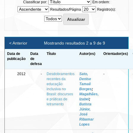
Classificar por:
Em ordem:
Resultados/Página
Registro(s):
< Anterior
Mostrando resultados 2 a 9 de 9
Data de
Data
Título
Autor(es)
Orientador(es)
publicação
de
defesa
2012
-
Desdobramentos
Sato,
-
recentes da
Denise
educação
Tamaê
inclusiva no
Borges
;
Brasil: discursos
Magalhães,
e práticas de
Izabel
;
letramento
Batista
Júnior,
José
Ribamar
Lopes