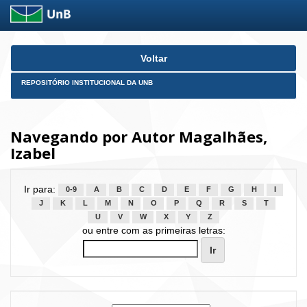
Skip
Voltar
navigation
REPOSITÓRIO INSTITUCIONAL DA UNB
Navegando por Autor Magalhães,
Izabel
Ir para:
0-9
A
B
C
D
E
F
G
H
I
J
K
L
M
N
O
P
Q
R
S
T
U
V
W
X
Y
Z
ou entre com as primeiras letras: