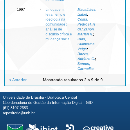
1997
-
Linguagem,
Magalhães,
-
letramento e
Izabel
;
ideologia na
Costa,
comunidade :
Pedro H. H
análise de
da
;
Zanon,
discurso crítica e
Marian R.
;
mudança social
Rios,
Guilherme
Veiga
;
Bazzo,
Adriana C.
;
Santos,
Carmelita
< Anterior
Mostrando resultados 2 a 9 de 9
Universidade de Brasília - Biblioteca Central
Coordenadoria de Gestão da Informação Digital - GID
(61) 3107-2683
repositorio@unb.br