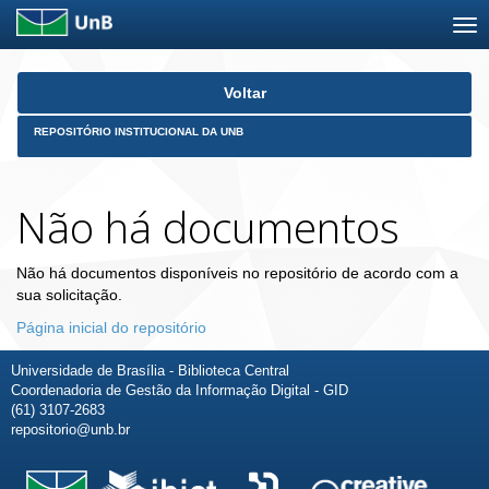
Skip
Voltar
navigation
REPOSITÓRIO INSTITUCIONAL DA UNB
Não há documentos
Não há documentos disponíveis no repositório de acordo com a
sua solicitação.
Página inicial do repositório
Universidade de Brasília - Biblioteca Central
Coordenadoria de Gestão da Informação Digital - GID
(61) 3107-2683
repositorio@unb.br