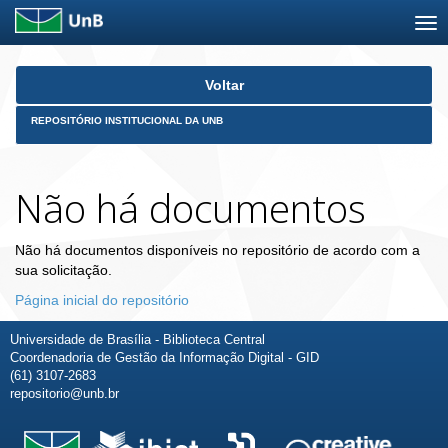
Skip
Voltar
navigation
REPOSITÓRIO INSTITUCIONAL DA UNB
Não há documentos
Não há documentos disponíveis no repositório de acordo com a
sua solicitação.
Página inicial do repositório
Universidade de Brasília - Biblioteca Central
Coordenadoria de Gestão da Informação Digital - GID
(61) 3107-2683
repositorio@unb.br