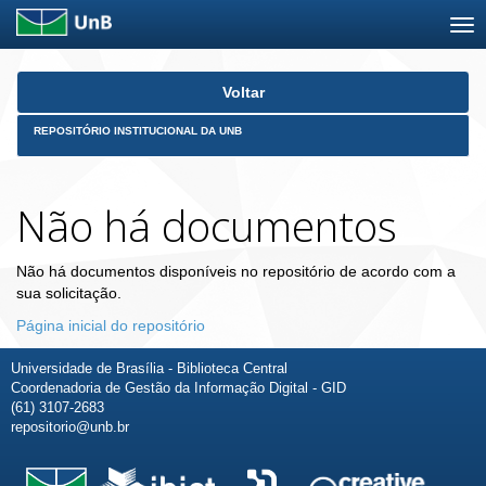
Skip
Voltar
navigation
REPOSITÓRIO INSTITUCIONAL DA UNB
Não há documentos
Não há documentos disponíveis no repositório de acordo com a
sua solicitação.
Página inicial do repositório
Universidade de Brasília - Biblioteca Central
Coordenadoria de Gestão da Informação Digital - GID
(61) 3107-2683
repositorio@unb.br