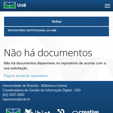
Skip
Voltar
navigation
REPOSITÓRIO INSTITUCIONAL DA UNB
Não há documentos
Não há documentos disponíveis no repositório de acordo com a
sua solicitação.
Página inicial do repositório
Universidade de Brasília - Biblioteca Central
Coordenadoria de Gestão da Informação Digital - GID
(61) 3107-2683
repositorio@unb.br