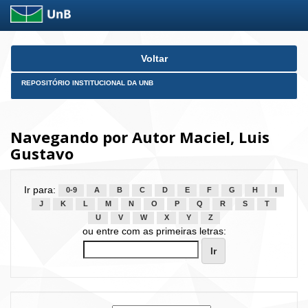
Skip
Voltar
navigation
REPOSITÓRIO INSTITUCIONAL DA UNB
Navegando por Autor Maciel, Luis
Gustavo
Ir para:
0-9
A
B
C
D
E
F
G
H
I
J
K
L
M
N
O
P
Q
R
S
T
U
V
W
X
Y
Z
ou entre com as primeiras letras: