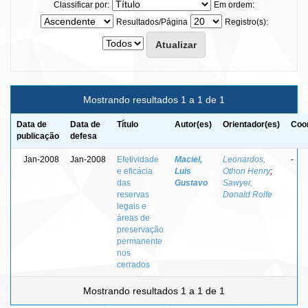
Classificar por:
Em ordem:
Resultados/Página
Registro(s):
Mostrando resultados 1 a 1 de 1
Data de
Data de
Título
Autor(es)
Orientador(es)
Coor
publicação
defesa
Jan-2008
Jan-2008
Efetividade
Maciel,
Leonardos,
-
e eficácia
Luis
Othon Henry
;
das
Gustavo
Sawyer,
reservas
Donald Rolfe
legais e
áreas de
preservação
permanente
nos
cerrados
Mostrando resultados 1 a 1 de 1