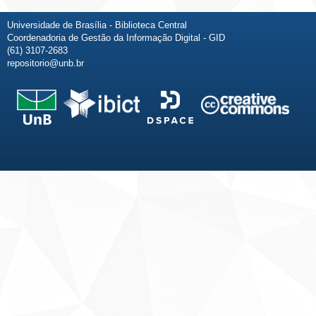
Universidade de Brasília - Biblioteca Central
Coordenadoria de Gestão da Informação Digital - GID
(61) 3107-2683
repositorio@unb.br
Fale conosco
Sobre