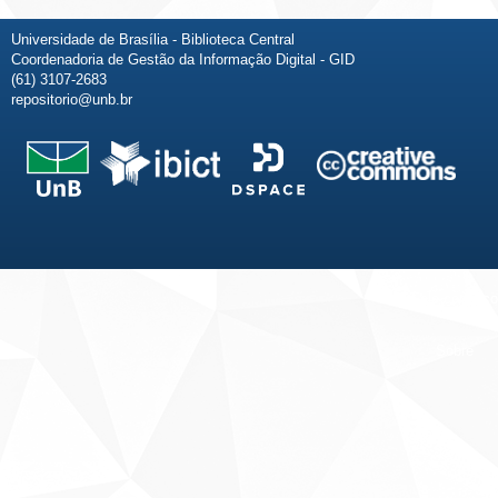
Universidade de Brasília - Biblioteca Central
Coordenadoria de Gestão da Informação Digital - GID
(61) 3107-2683
repositorio@unb.br
Fale conosco
Sobre