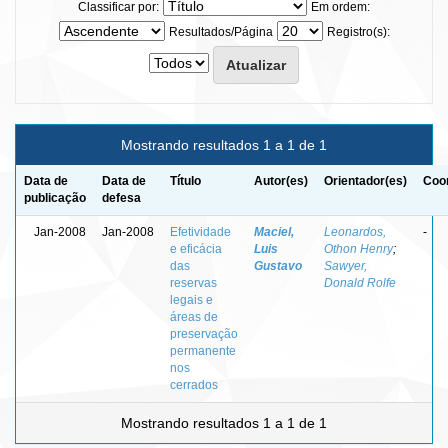
Classificar por:
Em ordem:
Resultados/Página
Registro(s):
Mostrando resultados 1 a 1 de 1
Data de
Data de
Título
Autor(es)
Orientador(es)
Coor
publicação
defesa
Jan-2008
Jan-2008
Efetividade
Maciel,
Leonardos,
-
e eficácia
Luis
Othon Henry
;
das
Gustavo
Sawyer,
reservas
Donald Rolfe
legais e
áreas de
preservação
permanente
nos
cerrados
Mostrando resultados 1 a 1 de 1