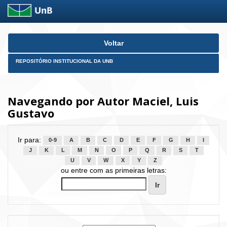
Skip
Voltar
navigation
REPOSITÓRIO INSTITUCIONAL DA UNB
Navegando por Autor Maciel, Luis
Gustavo
Ir para:
0-9
A
B
C
D
E
F
G
H
I
J
K
L
M
N
O
P
Q
R
S
T
U
V
W
X
Y
Z
ou entre com as primeiras letras: