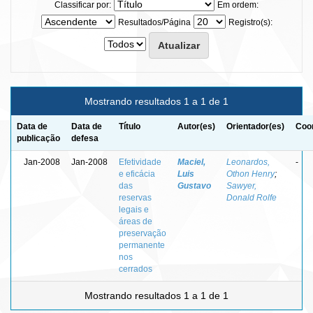
Classificar por:
Em ordem:
Resultados/Página
Registro(s):
Mostrando resultados 1 a 1 de 1
Data de
Data de
Título
Autor(es)
Orientador(es)
Coor
publicação
defesa
Jan-2008
Jan-2008
Efetividade
Maciel,
Leonardos,
-
e eficácia
Luis
Othon Henry
;
das
Gustavo
Sawyer,
reservas
Donald Rolfe
legais e
áreas de
preservação
permanente
nos
cerrados
Mostrando resultados 1 a 1 de 1