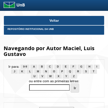
Skip
Voltar
navigation
REPOSITÓRIO INSTITUCIONAL DA UNB
Navegando por Autor Maciel, Luis
Gustavo
Ir para:
0-9
A
B
C
D
E
F
G
H
I
J
K
L
M
N
O
P
Q
R
S
T
U
V
W
X
Y
Z
ou entre com as primeiras letras: