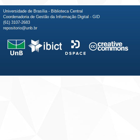
Universidade de Brasília - Biblioteca Central
Coordenadoria de Gestão da Informação Digital - GID
(61) 3107-2683
repositorio@unb.br
Fale conosco
Sobre