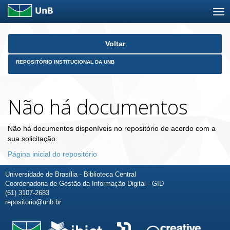
Skip
Voltar
navigation
REPOSITÓRIO INSTITUCIONAL DA UNB
Não há documentos
Não há documentos disponíveis no repositório de acordo com a
sua solicitação.
Página inicial do repositório
Universidade de Brasília - Biblioteca Central
Coordenadoria de Gestão da Informação Digital - GID
(61) 3107-2683
repositorio@unb.br