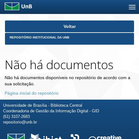
Skip
Voltar
navigation
REPOSITÓRIO INSTITUCIONAL DA UNB
Não há documentos
Não há documentos disponíveis no repositório de acordo com a
sua solicitação.
Página inicial do repositório
Universidade de Brasília - Biblioteca Central
Coordenadoria de Gestão da Informação Digital - GID
(61) 3107-2683
repositorio@unb.br