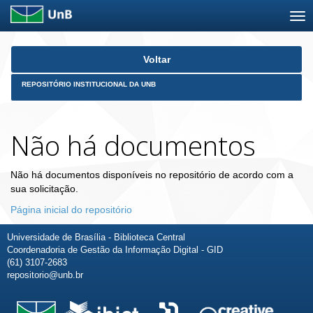
Skip
Voltar
navigation
REPOSITÓRIO INSTITUCIONAL DA UNB
Não há documentos
Não há documentos disponíveis no repositório de acordo com a
sua solicitação.
Página inicial do repositório
Universidade de Brasília - Biblioteca Central
Coordenadoria de Gestão da Informação Digital - GID
(61) 3107-2683
repositorio@unb.br