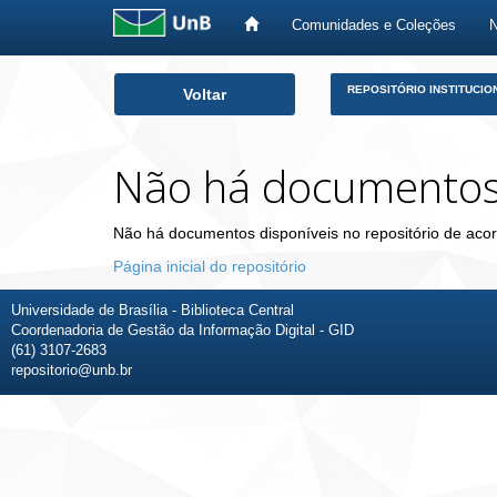
Comunidades e Coleções
Skip
REPOSITÓRIO INSTITUCIO
Voltar
navigation
Não há documento
Não há documentos disponíveis no repositório de acor
Página inicial do repositório
Universidade de Brasília - Biblioteca Central
Coordenadoria de Gestão da Informação Digital - GID
(61) 3107-2683
repositorio@unb.br