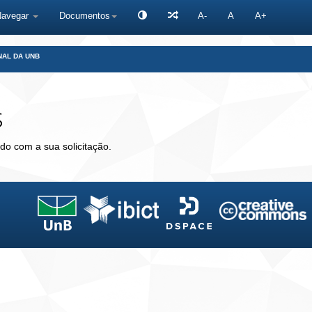
Navegar
Documentos
A-
A
A+
NAL DA UNB
s
do com a sua solicitação.