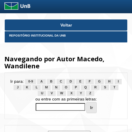
Skip
Voltar
navigation
REPOSITÓRIO INSTITUCIONAL DA UNB
Navegando por Autor Macedo,
Wandilene
Ir para:
0-9
A
B
C
D
E
F
G
H
I
J
K
L
M
N
O
P
Q
R
S
T
U
V
W
X
Y
Z
ou entre com as primeiras letras: