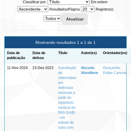
Classificar por:
Em ordem:
Resultados/Página
Registro(s):
Mostrando resultados 1 a 1 de 1
Data de
Data de
Título
Autor(es)
Orientador(es)
publicação
defesa
11-Nov-2024
23-Dez-2023
A produção
Macedo,
Gonçalves,
de
Wandilene
Felipe Canova
videoclipes
em
vivências
musicais a
partir do
repertório
musical do
PAS (UnB)
: um
estudo de
caso com