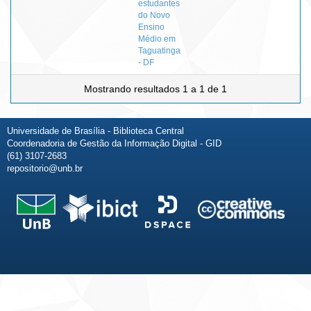
estudantes
do Novo
Ensino
Médio em
Taguatinga
- DF
Mostrando resultados 1 a 1 de 1
Universidade de Brasília - Biblioteca Central
Coordenadoria de Gestão da Informação Digital - GID
(61) 3107-2683
repositorio@unb.br
Fale conosco