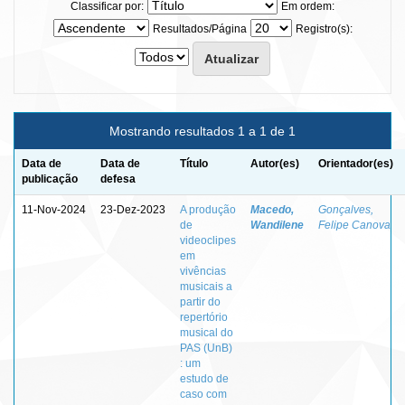
Classificar por:
Em ordem:
Resultados/Página
Registro(s):
Mostrando resultados 1 a 1 de 1
Data de
Data de
Título
Autor(es)
Orientador(es)
publicação
defesa
11-Nov-2024
23-Dez-2023
A produção
Macedo,
Gonçalves,
de
Wandilene
Felipe Canova
videoclipes
em
vivências
musicais a
partir do
repertório
musical do
PAS (UnB)
: um
estudo de
caso com