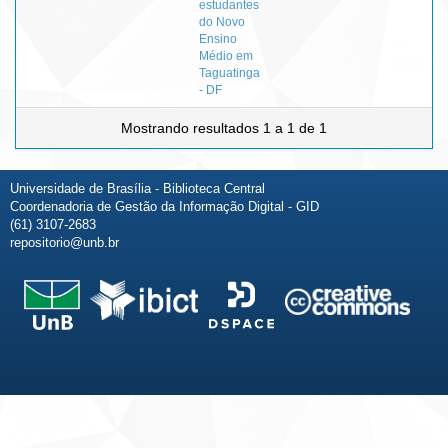
estudantes
do Novo
Ensino
Médio em
Taguatinga
- DF
Mostrando resultados 1 a 1 de 1
Universidade de Brasília - Biblioteca Central
Coordenadoria de Gestão da Informação Digital - GID
(61) 3107-2683
repositorio@unb.br
Fale conosco