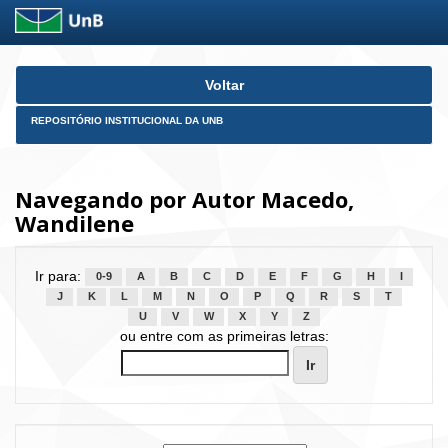
Skip
Voltar
navigation
REPOSITÓRIO INSTITUCIONAL DA UNB
Navegando por Autor Macedo,
Wandilene
Ir para:
0-9
A
B
C
D
E
F
G
H
I
J
K
L
M
N
O
P
Q
R
S
T
U
V
W
X
Y
Z
ou entre com as primeiras letras: