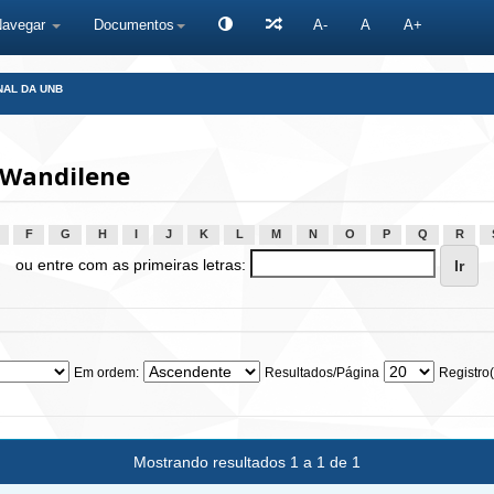
Navegar
Documentos
A-
A
A+
NAL DA UNB
 Wandilene
F
G
H
I
J
K
L
M
N
O
P
Q
R
ou entre com as primeiras letras:
Em ordem:
Resultados/Página
Registro(
Mostrando resultados 1 a 1 de 1