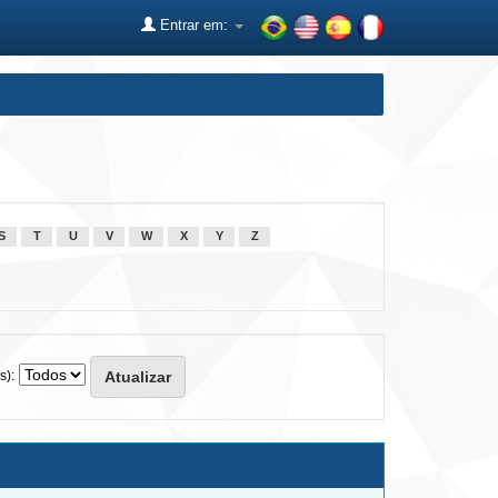
Entrar em:
S
T
U
V
W
X
Y
Z
s):