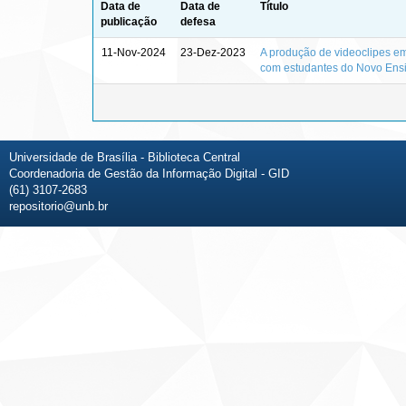
Data de
Data de
Título
publicação
defesa
11-Nov-2024
23-Dez-2023
A produção de videoclipes em
com estudantes do Novo Ens
Universidade de Brasília - Biblioteca Central
Coordenadoria de Gestão da Informação Digital - GID
(61) 3107-2683
repositorio@unb.br