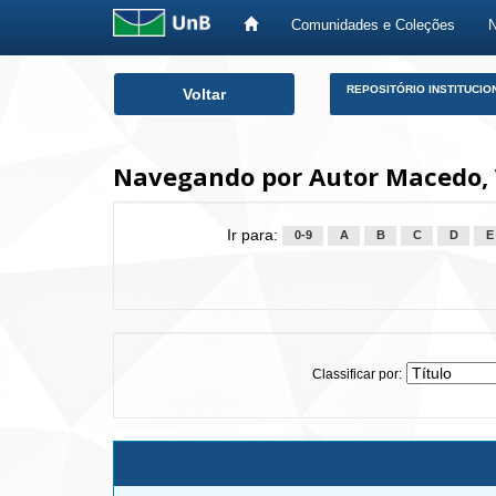
Comunidades e Coleções
Skip
REPOSITÓRIO INSTITUCIO
Voltar
navigation
Navegando por Autor Macedo,
Ir para:
0-9
A
B
C
D
E
Classificar por: