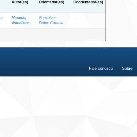
Autor(es)
Orientador(es)
Coorientador(es)
so
Macedo,
Gonçalves,
-
Wandilene
Felipe Canova
Fale conosco
Sobre