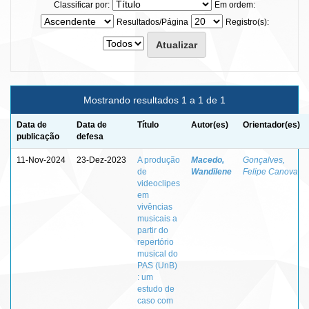
Classificar por:
Em ordem:
Resultados/Página
Registro(s):
Mostrando resultados 1 a 1 de 1
Data de
Data de
Título
Autor(es)
Orientador(es)
publicação
defesa
11-Nov-2024
23-Dez-2023
A produção
Macedo,
Gonçalves,
de
Wandilene
Felipe Canova
videoclipes
em
vivências
musicais a
partir do
repertório
musical do
PAS (UnB)
: um
estudo de
caso com