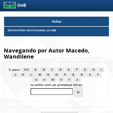
Skip
Voltar
navigation
REPOSITÓRIO INSTITUCIONAL DA UNB
Navegando por Autor Macedo,
Wandilene
Ir para:
0-9
A
B
C
D
E
F
G
H
I
J
K
L
M
N
O
P
Q
R
S
T
U
V
W
X
Y
Z
ou entre com as primeiras letras: