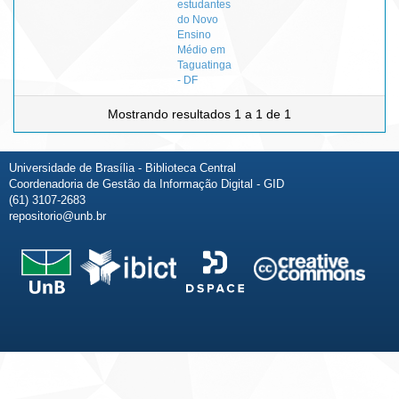
estudantes
do Novo
Ensino
Médio em
Taguatinga
- DF
Mostrando resultados 1 a 1 de 1
Universidade de Brasília - Biblioteca Central
Coordenadoria de Gestão da Informação Digital - GID
(61) 3107-2683
repositorio@unb.br
Fale conosco