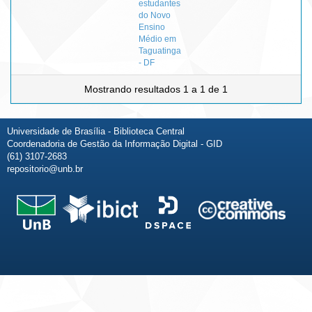
estudantes
do Novo
Ensino
Médio em
Taguatinga
- DF
Mostrando resultados 1 a 1 de 1
Universidade de Brasília - Biblioteca Central
Coordenadoria de Gestão da Informação Digital - GID
(61) 3107-2683
repositorio@unb.br
Fale conosco