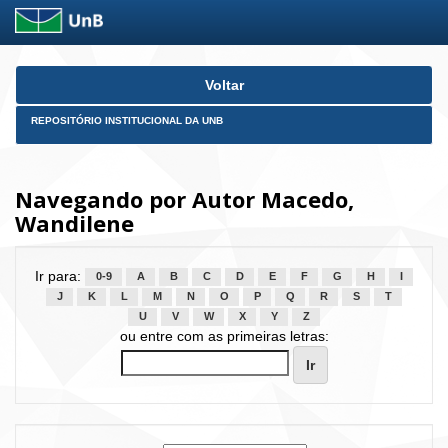
Skip
Voltar
navigation
REPOSITÓRIO INSTITUCIONAL DA UNB
Navegando por Autor Macedo,
Wandilene
Ir para:
0-9
A
B
C
D
E
F
G
H
I
J
K
L
M
N
O
P
Q
R
S
T
U
V
W
X
Y
Z
ou entre com as primeiras letras: