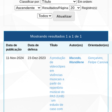
Classificar por:
Em ordem:
Resultados/Página
Registro(s):
Mostrando resultados 1 a 1 de 1
Data de
Data de
Título
Autor(es)
Orientador(es)
publicação
defesa
11-Nov-2024
23-Dez-2023
A produção
Macedo,
Gonçalves,
de
Wandilene
Felipe Canova
videoclipes
em
vivências
musicais a
partir do
repertório
musical do
PAS (UnB)
: um
estudo de
caso com