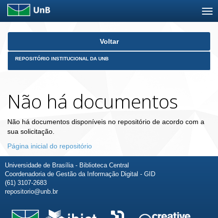
Skip
Voltar
navigation
REPOSITÓRIO INSTITUCIONAL DA UNB
Não há documentos
Não há documentos disponíveis no repositório de acordo com a
sua solicitação.
Página inicial do repositório
Universidade de Brasília - Biblioteca Central
Coordenadoria de Gestão da Informação Digital - GID
(61) 3107-2683
repositorio@unb.br