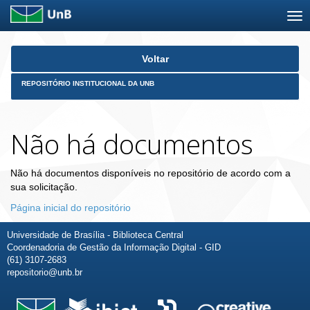
Skip
Voltar
navigation
REPOSITÓRIO INSTITUCIONAL DA UNB
Não há documentos
Não há documentos disponíveis no repositório de acordo com a
sua solicitação.
Página inicial do repositório
Universidade de Brasília - Biblioteca Central
Coordenadoria de Gestão da Informação Digital - GID
(61) 3107-2683
repositorio@unb.br