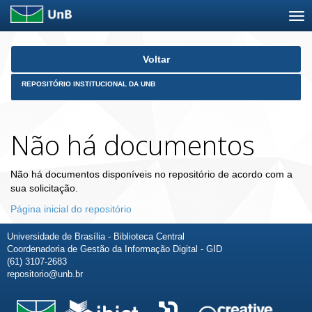
Skip
Voltar
navigation
REPOSITÓRIO INSTITUCIONAL DA UNB
Não há documentos
Não há documentos disponíveis no repositório de acordo com a
sua solicitação.
Página inicial do repositório
Universidade de Brasília - Biblioteca Central
Coordenadoria de Gestão da Informação Digital - GID
(61) 3107-2683
repositorio@unb.br