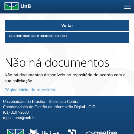
Skip
Voltar
navigation
REPOSITÓRIO INSTITUCIONAL DA UNB
Não há documentos
Não há documentos disponíveis no repositório de acordo com a
sua solicitação.
Página inicial do repositório
Universidade de Brasília - Biblioteca Central
Coordenadoria de Gestão da Informação Digital - GID
(61) 3107-2683
repositorio@unb.br