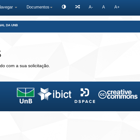
Navegar
Documentos
A-
A
A+
NAL DA UNB
s
do com a sua solicitação.