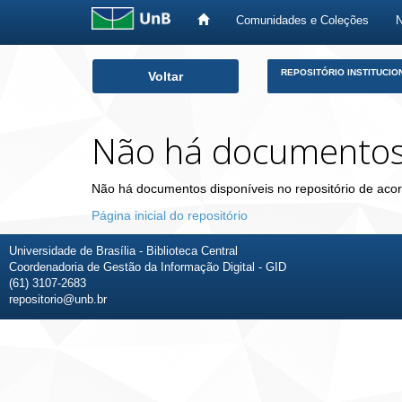
Comunidades e Coleções
Skip
REPOSITÓRIO INSTITUCIO
Voltar
navigation
Não há documento
Não há documentos disponíveis no repositório de acor
Página inicial do repositório
Universidade de Brasília - Biblioteca Central
Coordenadoria de Gestão da Informação Digital - GID
(61) 3107-2683
repositorio@unb.br