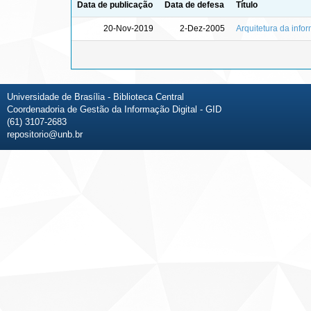
Data de publicação
Data de defesa
Título
20-Nov-2019
2-Dez-2005
Arquitetura da infor
Universidade de Brasília - Biblioteca Central
Coordenadoria de Gestão da Informação Digital - GID
(61) 3107-2683
repositorio@unb.br