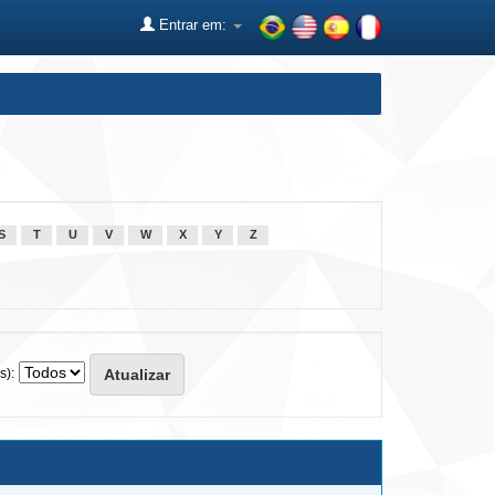
Entrar em:
S
T
U
V
W
X
Y
Z
s):