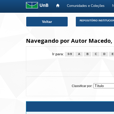
Comunidades e Coleções
Skip
REPOSITÓRIO INSTITUCIO
Voltar
navigation
Navegando por Autor Macedo, F
Ir para:
0-9
A
B
C
D
E
Classificar por: