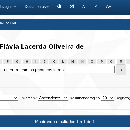
Navegar
Documentos
A-
A
A+
NAL DA UNB
lávia Lacerda Oliveira de
F
G
H
I
J
K
L
M
N
O
P
Q
R
ou entre com as primeiras letras:
Em ordem:
Resultados/Página
Registro(
Mostrando resultados 1 a 1 de 1