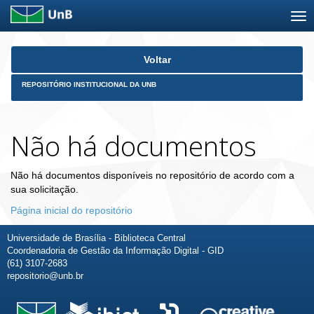
Skip
Voltar
navigation
REPOSITÓRIO INSTITUCIONAL DA UNB
Não há documentos
Não há documentos disponíveis no repositório de acordo com a
sua solicitação.
Página inicial do repositório
Universidade de Brasília - Biblioteca Central
Coordenadoria de Gestão da Informação Digital - GID
(61) 3107-2683
repositorio@unb.br