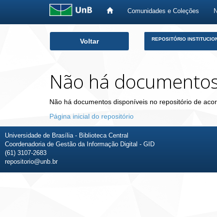
Comunidades e Coleções
Skip
REPOSITÓRIO INSTITUCIO
Voltar
navigation
Não há documento
Não há documentos disponíveis no repositório de acor
Página inicial do repositório
Universidade de Brasília - Biblioteca Central
Coordenadoria de Gestão da Informação Digital - GID
(61) 3107-2683
repositorio@unb.br