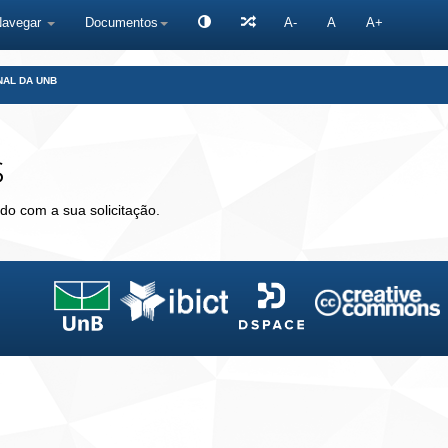
Navegar
Documentos
A-
A
A+
NAL DA UNB
s
do com a sua solicitação.