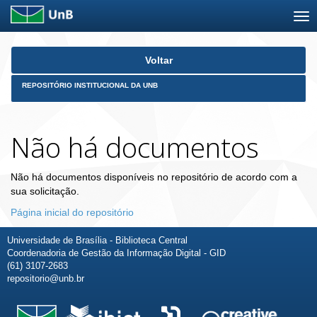
Skip
Voltar
navigation
REPOSITÓRIO INSTITUCIONAL DA UNB
Não há documentos
Não há documentos disponíveis no repositório de acordo com a
sua solicitação.
Página inicial do repositório
Universidade de Brasília - Biblioteca Central
Coordenadoria de Gestão da Informação Digital - GID
(61) 3107-2683
repositorio@unb.br