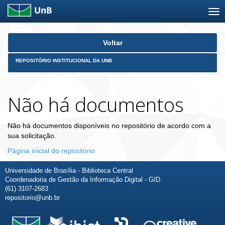
Skip
Voltar
navigation
REPOSITÓRIO INSTITUCIONAL DA UNB
Não há documentos
Não há documentos disponíveis no repositório de acordo com a
sua solicitação.
Página inicial do repositório
Universidade de Brasília - Biblioteca Central
Coordenadoria de Gestão da Informação Digital - GID
(61) 3107-2683
repositorio@unb.br