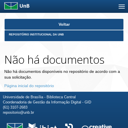
Skip
Voltar
navigation
REPOSITÓRIO INSTITUCIONAL DA UNB
Não há documentos
Não há documentos disponíveis no repositório de acordo com a
sua solicitação.
Página inicial do repositório
Universidade de Brasília - Biblioteca Central
Coordenadoria de Gestão da Informação Digital - GID
(61) 3107-2683
repositorio@unb.br