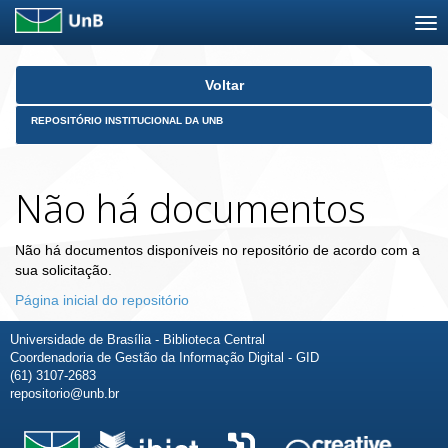
Skip
Voltar
navigation
REPOSITÓRIO INSTITUCIONAL DA UNB
Não há documentos
Não há documentos disponíveis no repositório de acordo com a
sua solicitação.
Página inicial do repositório
Universidade de Brasília - Biblioteca Central
Coordenadoria de Gestão da Informação Digital - GID
(61) 3107-2683
repositorio@unb.br