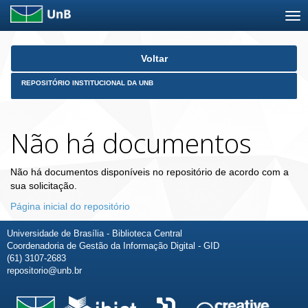
Skip
Voltar
navigation
REPOSITÓRIO INSTITUCIONAL DA UNB
Não há documentos
Não há documentos disponíveis no repositório de acordo com a
sua solicitação.
Página inicial do repositório
Universidade de Brasília - Biblioteca Central
Coordenadoria de Gestão da Informação Digital - GID
(61) 3107-2683
repositorio@unb.br