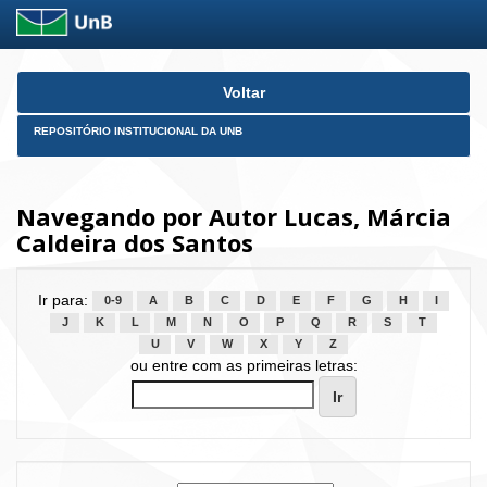
Skip
Voltar
navigation
REPOSITÓRIO INSTITUCIONAL DA UNB
Navegando por Autor Lucas, Márcia
Caldeira dos Santos
Ir para:
0-9
A
B
C
D
E
F
G
H
I
J
K
L
M
N
O
P
Q
R
S
T
U
V
W
X
Y
Z
ou entre com as primeiras letras: