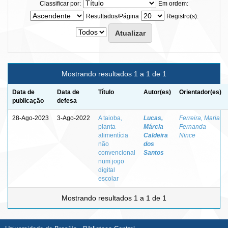
Classificar por:
Em ordem:
Resultados/Página
Registro(s):
Mostrando resultados 1 a 1 de 1
Data de
Data de
Título
Autor(es)
Orientador(es)
publicação
defesa
28-Ago-2023
3-Ago-2022
A taioba,
Lucas,
Ferreira, Maria
planta
Márcia
Fernanda
alimentícia
Caldeira
Nince
não
dos
convencional
Santos
num jogo
digital
escolar
Mostrando resultados 1 a 1 de 1