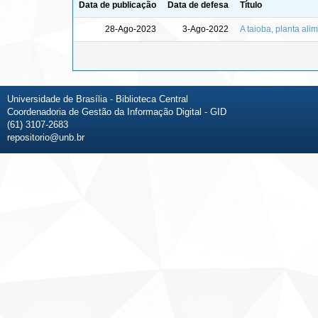
Data de publicação
Data de defesa
Título
28-Ago-2023
3-Ago-2022
A taioba, planta ali
Universidade de Brasília - Biblioteca Central
Coordenadoria de Gestão da Informação Digital - GID
(61) 3107-2683
repositorio@unb.br