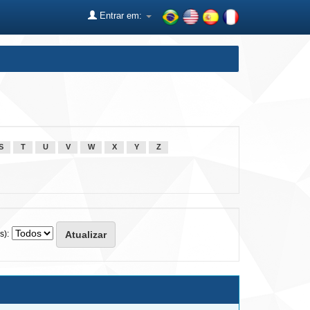
Entrar em:
S
T
U
V
W
X
Y
Z
s):