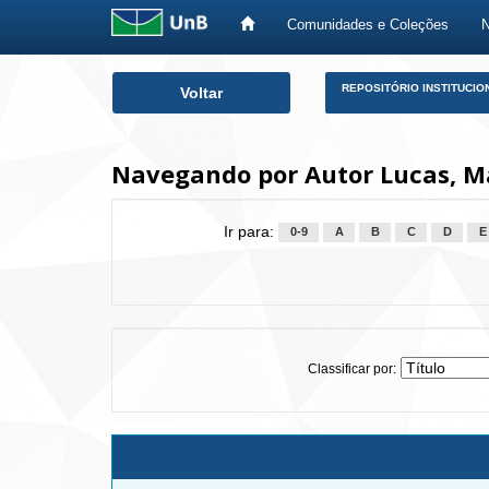
Comunidades e Coleções
Skip
REPOSITÓRIO INSTITUCIO
Voltar
navigation
Navegando por Autor Lucas, Má
Ir para:
0-9
A
B
C
D
E
Classificar por: