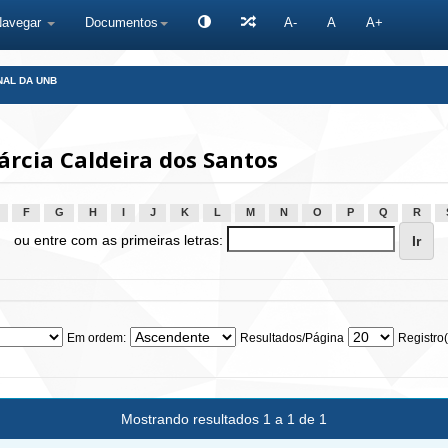
Navegar
Documentos
A-
A
A+
NAL DA UNB
rcia Caldeira dos Santos
F
G
H
I
J
K
L
M
N
O
P
Q
R
ou entre com as primeiras letras:
Em ordem:
Resultados/Página
Registro(
Mostrando resultados 1 a 1 de 1