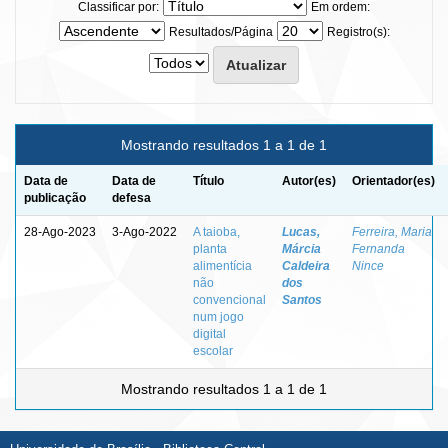
Classificar por:
Em ordem:
Resultados/Página
Registro(s):
Mostrando resultados 1 a 1 de 1
Data de
Data de
Título
Autor(es)
Orientador(es)
publicação
defesa
28-Ago-2023
3-Ago-2022
A taioba,
Lucas,
Ferreira, Maria
planta
Márcia
Fernanda
alimentícia
Caldeira
Nince
não
dos
convencional
Santos
num jogo
digital
escolar
Mostrando resultados 1 a 1 de 1