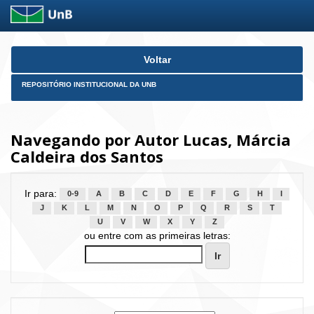
Skip
Voltar
navigation
REPOSITÓRIO INSTITUCIONAL DA UNB
Navegando por Autor Lucas, Márcia
Caldeira dos Santos
Ir para:
0-9
A
B
C
D
E
F
G
H
I
J
K
L
M
N
O
P
Q
R
S
T
U
V
W
X
Y
Z
ou entre com as primeiras letras: