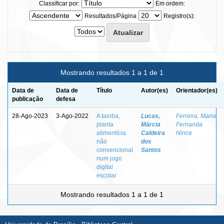
Classificar por:
Em ordem:
Resultados/Página
Registro(s):
Mostrando resultados 1 a 1 de 1
Data de
Data de
Título
Autor(es)
Orientador(es)
publicação
defesa
28-Ago-2023
3-Ago-2022
A taioba,
Lucas,
Ferreira, Maria
planta
Márcia
Fernanda
alimentícia
Caldeira
Nince
não
dos
convencional
Santos
num jogo
digital
escolar
Mostrando resultados 1 a 1 de 1