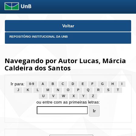
Skip
Voltar
navigation
REPOSITÓRIO INSTITUCIONAL DA UNB
Navegando por Autor Lucas, Márcia
Caldeira dos Santos
Ir para:
0-9
A
B
C
D
E
F
G
H
I
J
K
L
M
N
O
P
Q
R
S
T
U
V
W
X
Y
Z
ou entre com as primeiras letras: