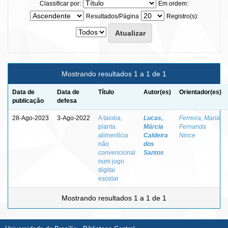
Classificar por:
Em ordem:
Resultados/Página
Registro(s):
Mostrando resultados 1 a 1 de 1
Data de
Data de
Título
Autor(es)
Orientador(es)
publicação
defesa
28-Ago-2023
3-Ago-2022
A taioba,
Lucas,
Ferreira, Maria
planta
Márcia
Fernanda
alimentícia
Caldeira
Nince
não
dos
convencional
Santos
num jogo
digital
escolar
Mostrando resultados 1 a 1 de 1