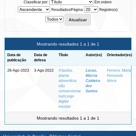
Classificar por:
Em ordem:
Resultados/Página
Registro(s):
Mostrando resultados 1 a 1 de 1
Data de
Data de
Título
Autor(es)
Orientador(es)
publicação
defesa
28-Ago-2023
3-Ago-2022
A taioba,
Lucas,
Ferreira, Maria
planta
Márcia
Fernanda
alimentícia
Caldeira
Nince
não
dos
convencional
Santos
num jogo
digital
escolar
Mostrando resultados 1 a 1 de 1