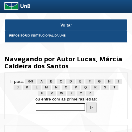
Skip
Voltar
navigation
REPOSITÓRIO INSTITUCIONAL DA UNB
Navegando por Autor Lucas, Márcia
Caldeira dos Santos
Ir para:
0-9
A
B
C
D
E
F
G
H
I
J
K
L
M
N
O
P
Q
R
S
T
U
V
W
X
Y
Z
ou entre com as primeiras letras: