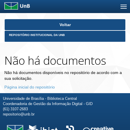
Skip
Voltar
navigation
REPOSITÓRIO INSTITUCIONAL DA UNB
Não há documentos
Não há documentos disponíveis no repositório de acordo com a
sua solicitação.
Página inicial do repositório
Universidade de Brasília - Biblioteca Central
Coordenadoria de Gestão da Informação Digital - GID
(61) 3107-2683
repositorio@unb.br