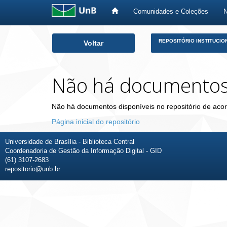
Comunidades e Coleções
Skip
REPOSITÓRIO INSTITUCIO
Voltar
navigation
Não há documento
Não há documentos disponíveis no repositório de acor
Página inicial do repositório
Universidade de Brasília - Biblioteca Central
Coordenadoria de Gestão da Informação Digital - GID
(61) 3107-2683
repositorio@unb.br