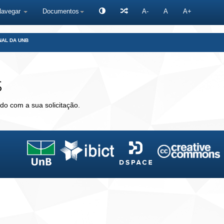
Navegar
Documentos
A-
A
A+
NAL DA UNB
s
do com a sua solicitação.