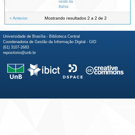
oeste da
Bahia
< Anterior
Mostrando resultados 2 a 2 de 2
Universidade de Brasília - Biblioteca Central
Coordenadoria de Gestão da Informação Digital - GID
(61) 3107-2683
repositorio@unb.br
Fale conosco
Sobre