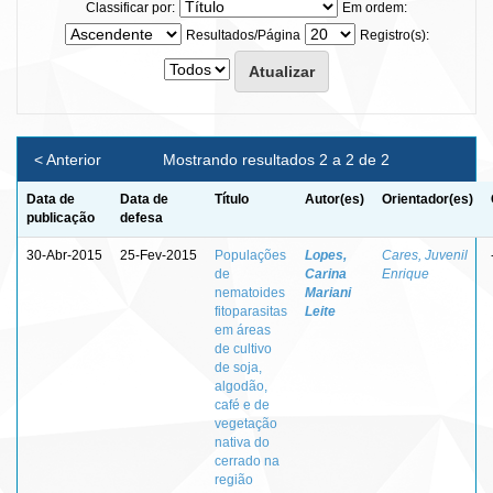
Classificar por:
Em ordem:
Resultados/Página
Registro(s):
< Anterior
Mostrando resultados 2 a 2 de 2
Data de
Data de
Título
Autor(es)
Orientador(es)
publicação
defesa
30-Abr-2015
25-Fev-2015
Populações
Lopes,
Cares, Juvenil
de
Carina
Enrique
nematoides
Mariani
fitoparasitas
Leite
em áreas
de cultivo
de soja,
algodão,
café e de
vegetação
nativa do
cerrado na
região