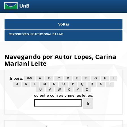
Skip
Voltar
navigation
REPOSITÓRIO INSTITUCIONAL DA UNB
Navegando por Autor Lopes, Carina
Mariani Leite
Ir para:
0-9
A
B
C
D
E
F
G
H
I
J
K
L
M
N
O
P
Q
R
S
T
U
V
W
X
Y
Z
ou entre com as primeiras letras: