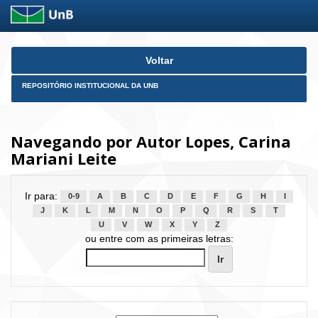
Skip
Voltar
navigation
REPOSITÓRIO INSTITUCIONAL DA UNB
Navegando por Autor Lopes, Carina
Mariani Leite
Ir para:
0-9
A
B
C
D
E
F
G
H
I
J
K
L
M
N
O
P
Q
R
S
T
U
V
W
X
Y
Z
ou entre com as primeiras letras: