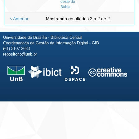
oeste da
Bahia
< Anterior
Mostrando resultados 2 a 2 de 2
Universidade de Brasília - Biblioteca Central
Coordenadoria de Gestão da Informação Digital - GID
(61) 3107-2683
repositorio@unb.br
Fale conosco
Sobre