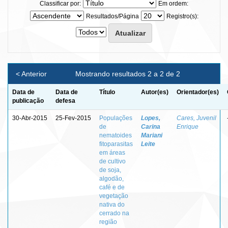
Classificar por:
Em ordem:
Resultados/Página
Registro(s):
< Anterior
Mostrando resultados 2 a 2 de 2
Data de
Data de
Título
Autor(es)
Orientador(es)
publicação
defesa
30-Abr-2015
25-Fev-2015
Populações
Lopes,
Cares, Juvenil
de
Carina
Enrique
nematoides
Mariani
fitoparasitas
Leite
em áreas
de cultivo
de soja,
algodão,
café e de
vegetação
nativa do
cerrado na
região