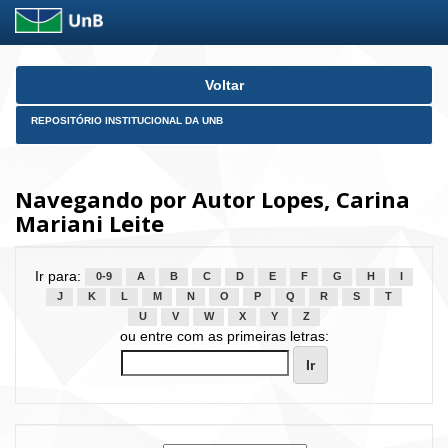
Skip
Voltar
navigation
REPOSITÓRIO INSTITUCIONAL DA UNB
Navegando por Autor Lopes, Carina
Mariani Leite
Ir para:
0-9
A
B
C
D
E
F
G
H
I
J
K
L
M
N
O
P
Q
R
S
T
U
V
W
X
Y
Z
ou entre com as primeiras letras: