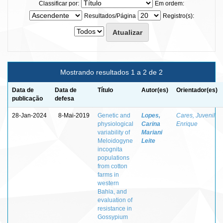
Classificar por:
Em ordem:
Resultados/Página
Registro(s):
Mostrando resultados 1 a 2 de 2
Data de
Data de
Título
Autor(es)
Orientador(es)
publicação
defesa
28-Jan-2024
8-Mai-2019
Genetic and
Lopes,
Cares, Juvenil
physiological
Carina
Enrique
variability of
Mariani
Meloidogyne
Leite
incognita
populations
from cotton
farms in
western
Bahia, and
evaluation of
resistance in
Gossypium