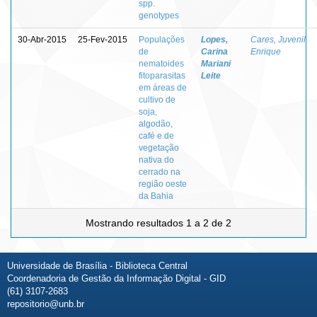
spp.
genotypes
30-Abr-2015
25-Fev-2015
Populações
Lopes,
Cares, Juvenil
de
Carina
Enrique
nematoides
Mariani
fitoparasitas
Leite
em áreas de
cultivo de
soja,
algodão,
café e de
vegetação
nativa do
cerrado na
região oeste
da Bahia
Mostrando resultados 1 a 2 de 2
Universidade de Brasília - Biblioteca Central
Coordenadoria de Gestão da Informação Digital - GID
(61) 3107-2683
repositorio@unb.br