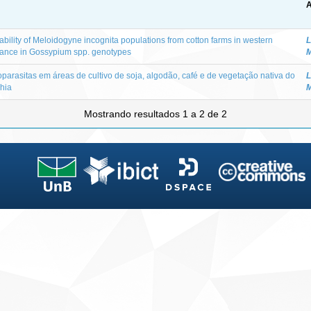
A
ability of Meloidogyne incognita populations from cotton farms in western
L
stance in Gossypium spp. genotypes
M
parasitas em áreas de cultivo de soja, algodão, café e de vegetação nativa do
L
hia
M
Mostrando resultados 1 a 2 de 2