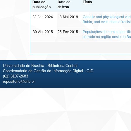
Data de
Data de
Título
publicação
defesa
28-Jan-2024
8-Mai-2019
Genetic and physiological vari
Bahia, and evaluation of resi
30-Abr-2015
25-Fev-2015
Populações de nematoides fito
cerrado na região oeste da Ba
Universidade de Brasília - Biblioteca Central
Coordenadoria de Gestão da Informação Digital - GID
(61) 3107-2683
repositorio@unb.br