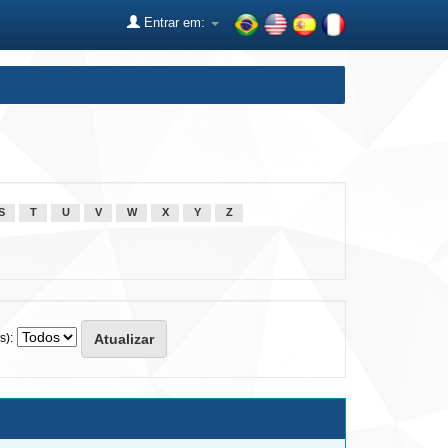
Entrar em:
S
T
U
V
W
X
Y
Z
s):