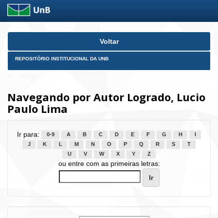
Skip
Voltar
navigation
REPOSITÓRIO INSTITUCIONAL DA UNB
Navegando por Autor Logrado, Lucio
Paulo Lima
Ir para:
0-9
A
B
C
D
E
F
G
H
I
J
K
L
M
N
O
P
Q
R
S
T
U
V
W
X
Y
Z
ou entre com as primeiras letras: