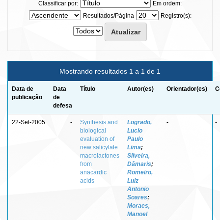
Classificar por:
Em ordem:
Resultados/Página
Registro(s):
Mostrando resultados 1 a 1 de 1
Data de
Data
Título
Autor(es)
Orientador(es)
C
publicação
de
defesa
22-Set-2005
-
Synthesis and
Logrado,
-
-
biological
Lucio
evaluation of
Paulo
new salicylate
Lima
;
macrolactones
Silveira,
from
Dâmaris
;
anacardic
Romeiro,
acids
Luiz
Antonio
Soares
;
Moraes,
Manoel