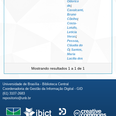
Odorico
de
;
Cavalcanti,
Bruno
Côelho
;
Costa-
Lotufo,
Leticia
Veras
;
Pessoa,
Cláudia do
Ó
;
Santos,
Maria
Lucilia dos
Mostrando resultados 1 a 1 de 1
Universidade de Brasília - Biblioteca Central
Coordenadoria de Gestão da Informação Digital - GID
(61) 3107-2683
repositorio@unb.br