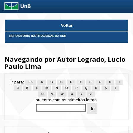
Skip
Voltar
navigation
REPOSITÓRIO INSTITUCIONAL DA UNB
Navegando por Autor Logrado, Lucio
Paulo Lima
Ir para:
0-9
A
B
C
D
E
F
G
H
I
J
K
L
M
N
O
P
Q
R
S
T
U
V
W
X
Y
Z
ou entre com as primeiras letras: