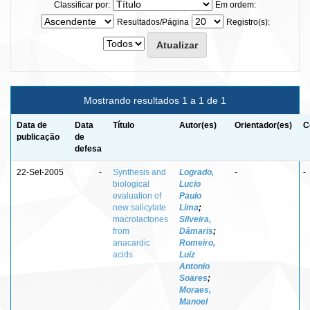
Classificar por:
Em ordem:
Resultados/Página
Registro(s):
Mostrando resultados 1 a 1 de 1
Data de
Data
Título
Autor(es)
Orientador(es)
C
publicação
de
defesa
22-Set-2005
-
Synthesis and
Logrado,
-
-
biological
Lucio
evaluation of
Paulo
new salicylate
Lima
;
macrolactones
Silveira,
from
Dâmaris
;
anacardic
Romeiro,
acids
Luiz
Antonio
Soares
;
Moraes,
Manoel