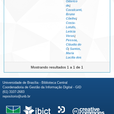
Odorico
de
;
Cavalcanti,
Bruno
Côelho
;
Costa-
Lotufo,
Leticia
Veras
;
Pessoa,
Cláudia do
Ó
;
Santos,
Maria
Lucilia dos
Mostrando resultados 1 a 1 de 1
Universidade de Brasília - Biblioteca Central
Coordenadoria de Gestão da Informação Digital - GID
(61) 3107-2683
repositorio@unb.br